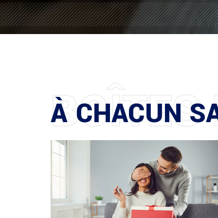
BOÎTES
À CHACUN SA