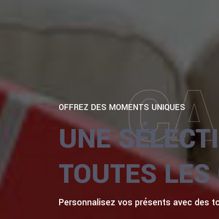
CA
OFFREZ DES MOMENTS UNIQUES
UNE SÉLECT
TOUTES LES
Personnalisez vos présents avec des tou