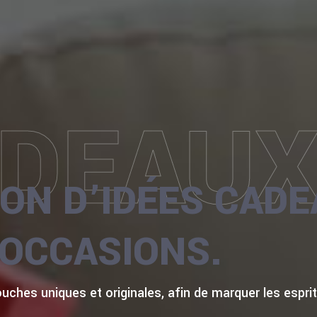
DEAU
ION D’IDÉES CAD
 OCCASIONS.
ches uniques et originales, afin de marquer les esprit